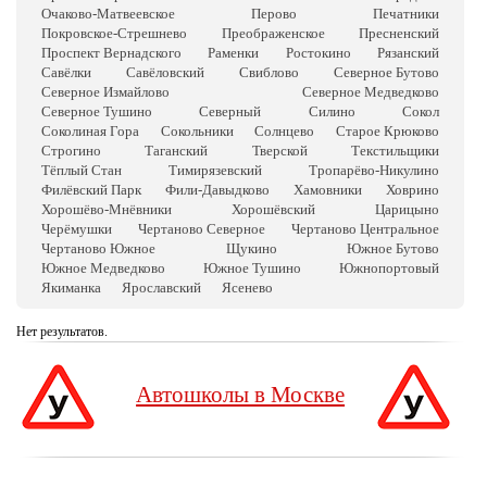
Очаково-Матвеевское
Перово
Печатники
Покровское-Стрешнево
Преображенское
Пресненский
Проспект Вернадского
Раменки
Ростокино
Рязанский
Савёлки
Савёловский
Свиблово
Северное Бутово
Северное Измайлово
Северное Медведково
Северное Тушино
Северный
Силино
Сокол
Соколиная Гора
Сокольники
Солнцево
Старое Крюково
Строгино
Таганский
Тверской
Текстильщики
Тёплый Стан
Тимирязевский
Тропарёво-Никулино
Филёвский Парк
Фили-Давыдково
Хамовники
Ховрино
Хорошёво-Мнёвники
Хорошёвский
Царицыно
Черёмушки
Чертаново Северное
Чертаново Центральное
Чертаново Южное
Щукино
Южное Бутово
Южное Медведково
Южное Тушино
Южнопортовый
Якиманка
Ярославский
Ясенево
Нет результатов.
Автошколы в Москве