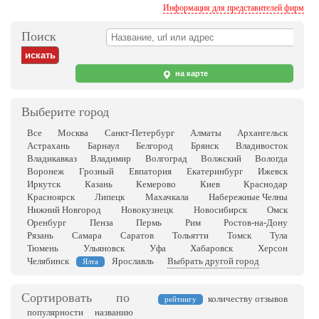
Информация для представителей фирм
Поиск
на карте
Выберите город
Все
Москва
Санкт-Петербург
Алматы
Архангельск
Астрахань
Барнаул
Белгород
Брянск
Владивосток
Владикавказ
Владимир
Волгоград
Волжский
Вологда
Воронеж
Грозный
Евпатория
Екатеринбург
Ижевск
Иркутск
Казань
Кемерово
Киев
Краснодар
Красноярск
Липецк
Махачкала
Набережные Челны
Нижний Новгород
Новокузнецк
Новосибирск
Омск
Оренбург
Пенза
Пермь
Рим
Ростов-на-Дону
Рязань
Самара
Саратов
Тольятти
Томск
Тула
Тюмень
Ульяновск
Уфа
Хабаровск
Херсон
Челябинск
Ярославль
Выбрать другой город
Ялта
Сортировать по
количеству отзывов
рейтингу
популярности
названию