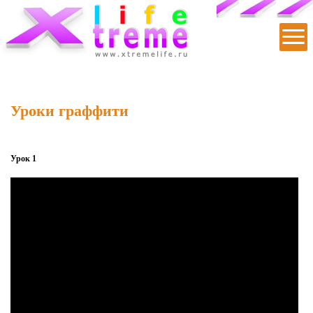
|
|
|
|
|
Уроки граффити
Урок 1