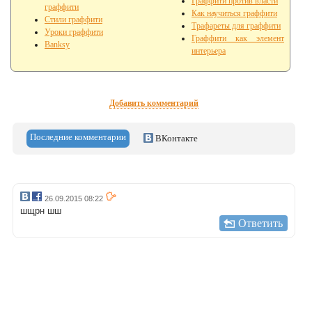
Граффити против власти
граффити
Как научиться граффити
Стили граффити
Трафареты для граффити
Уроки граффити
Граффити как элемент
Banksy
интерьера
Добавить комментарий
Последние комментарии
ВКонтакте
26.09.2015 08:22
шщрн шш
Ответить