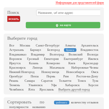
Информация для представителей фирм
Поиск
на карте
Выберите город
Все
Москва
Санкт-Петербург
Алматы
Архангельск
Астрахань
Барнаул
Белгород
Владивосток
Брянск
Владикавказ
Владимир
Волгоград
Волжский
Вологда
Воронеж
Грозный
Евпатория
Екатеринбург
Ижевск
Иркутск
Казань
Кемерово
Киев
Краснодар
Красноярск
Липецк
Махачкала
Набережные Челны
Нижний Новгород
Новокузнецк
Новосибирск
Омск
Оренбург
Пенза
Пермь
Рим
Ростов-на-Дону
Рязань
Самара
Саратов
Тольятти
Томск
Тула
Тюмень
Ульяновск
Уфа
Хабаровск
Херсон
Челябинск
Ялта
Ярославль
Выбрать другой город
Сортировать по
количеству отзывов
рейтингу
популярности
названию