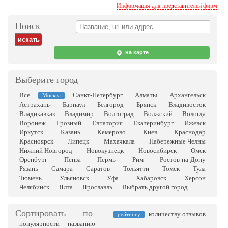
Информация для представителей фирм
Поиск
на карте
Выберите город
Все
Санкт-Петербург
Алматы
Архангельск
Москва
Астрахань
Барнаул
Белгород
Брянск
Владивосток
Владикавказ
Владимир
Волгоград
Волжский
Вологда
Воронеж
Грозный
Евпатория
Екатеринбург
Ижевск
Иркутск
Казань
Кемерово
Киев
Краснодар
Красноярск
Липецк
Махачкала
Набережные Челны
Нижний Новгород
Новокузнецк
Новосибирск
Омск
Оренбург
Пенза
Пермь
Рим
Ростов-на-Дону
Рязань
Самара
Саратов
Тольятти
Томск
Тула
Тюмень
Ульяновск
Уфа
Хабаровск
Херсон
Челябинск
Ялта
Ярославль
Выбрать другой город
Сортировать по
количеству отзывов
рейтингу
популярности
названию