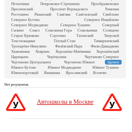
Печатники
Покровское-Стрешнево
Преображенское
Пресненский
Проспект Вернадского
Раменки
Ростокино
Рязанский
Савёлки
Савёловский
Свиблово
Северное Бутово
Северное Измайлово
Северное Медведково
Северное Тушино
Северный
Силино
Сокол
Соколиная Гора
Сокольники
Солнцево
Старое Крюково
Строгино
Таганский
Тверской
Текстильщики
Тёплый Стан
Тимирязевский
Тропарёво-Никулино
Филёвский Парк
Фили-Давыдково
Хамовники
Ховрино
Хорошёво-Мнёвники
Хорошёвский
Царицыно
Черёмушки
Чертаново Северное
Чертаново Центральное
Чертаново Южное
Щукино
Южное Бутово
Южное Медведково
Южное Тушино
Южнопортовый
Якиманка
Ярославский
Ясенево
Нет результатов.
Автошколы в Москве