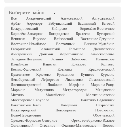
Выберите район
Все
Академический
Алексеевский
Алтуфьевский
Арбат
Аэропорт
Бабушкинский
Басманный
Беговой
Бескудниковский
Бибирево
Бирюлёво Восточное
Бирюлёво Западное
Богородское
Братеево
Бутырский
Вешняки
Внуково
Войковский
Восточное Дегунино
Восточное Измайлово
Восточный
Выхино-Жулебино
Гагаринский
Головинский
Гольяново
Даниловский
Дмитровский
Донской
Дорогомилово
Замоскворечье
Западное Дегунино
Зюзино
Зябликово
Ивановское
Измайлово
Капотня
Коньково
Коптево
Косино-Ухтомский
Котловка
Красносельский
Крылатское
Крюково
Кузьминки
Кунцево
Куркино
Левобережный
Лефортово
Лианозово
Ломоносовский
Лосиноостровский
Люблино
Марфино
Марьина Роща
Марьино
Матушкино
Метрогородок
Мещанский
Митино
Можайский
Молжаниновский
Москворечье-Сабурово
Нагатино-Садовники
Нагатинский Затон
Нагорный
Некрасовка
Нижегородский
Новогиреево
Новокосино
Ново-Переделкино
Обручевский
Орехово-Борисово Северное
Орехово-Борисово Южное
Останкинский
Отрадное
Очаково-Матвеевское
Перово