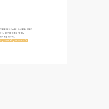
тивной ссылки на наш сайт.
ием авторских прав.
ных юристов.
, streetlife, xtreme!</a>