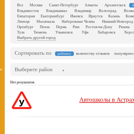
Все
Москва
Санкт-Петербург
Алматы
Архангельск
А
Владивосток
Владикавказ
Владимир
Волгоград
Волж
Евпатория
Екатеринбург
Ижевск
Иркутск
Казань
Кем
Липецк
Махачкала
Набережные Челны
Нижний Новгород
Оренбург
Пенза
Пермь
Рим
Ростов-на-Дону
Рязань
Тула
Тюмень
Ульяновск
Уфа
Хабаровск
Херс
Выбрать другой город
Сортировать по
количеству отзывов
популярнос
рейтингу
Выберите район
вм
Нет результатов.
Автошколы в Астра