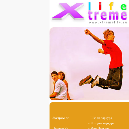
Экстрим >>
- Школы паркура
- История паркура
Паркур >>
- Мир Паркура