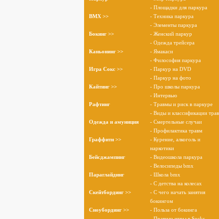
- Площадки для паркура
BMX >>
- Техника паркура
- Элементы паркура
Бокинг >>
- Женский паркур
- Одежда трейсера
Каньонинг >>
- Ямакаси
- Философия паркура
Игра Сокс >>
- Паркур на DVD
- Паркур на фото
Кайтинг >>
- Про школы паркура
- Интервью
Рафтинг
- Травмы и риск в паркуре
- Виды и классификации тра
Одежда и амуниция
- Смертельные случаи
- Профилактика травм
Граффити >>
- Курение, алкоголь и
наркотики
Бейсджампинг
- Видеошкола паркура
- Велосипеды bmx
Параглайдинг
- Школа bmx
- С детства на колесах
Скейтбординг >>
- С чего начать занятия
бокингом
Сноубординг >>
- Польза от бокинга
- Правила игры в Socks