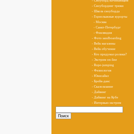
- Сноуборд начинающим
- Сноубординг трюки
- Школа сноуборда
- Горнолыжные курорты
- Москва
- Санкт-Петербург
- Финляндия
- Фото sandboarding
- Вейк магазины
- Вейк обучение
- Кто придумал ролики?
- Экстрим on-line
- Rope-jumping
- Физиология
- Юнисайкл
- Брейк-данс
- Скалолазание
- Дайвинг
- Дайвинг на Кубе
- Интервью-экстрим