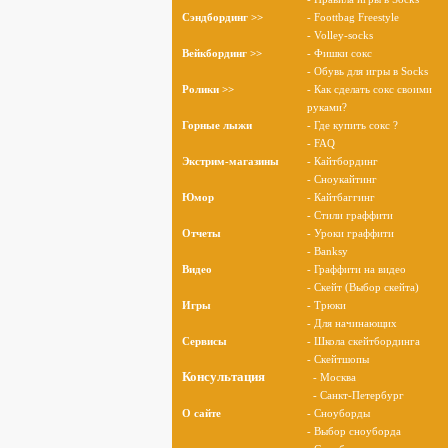
Сэндбординг >>
- Foottbag Freestyle
- Volley-socks
Вейкбординг >>
- Фишки сокс
- Обувь для игры в Socks
Ролики >>
- Как сделать сокс своими
руками?
Горные лыжи
- Где купить сокс ?
- FAQ
Экстрим-магазины
- Кайтбординг
- Сноукайтинг
Юмор
- Кайтбаггинг
- Стили граффити
Отчеты
- Уроки граффити
- Banksy
Видео
- Граффити на видео
- Скейт (Выбор скейта)
Игры
- Трюки
- Для начинающих
Сервисы
- Школа скейтбординга
- Скейтшопы
Консультация
- Москва
- Санкт-Петербург
О cайте
- Сноуборды
- Выбор сноуборда