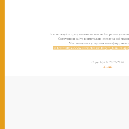
Не используйте представленные тексты без размещения ак
Сотрудники сайта внимательно следят за соблюден
Мы пользуемся услугами квалифицирован
<a href="https://www.xtremelife.ru" target=_blank>Паркур
Copyright © 2007-
2026
E-mail