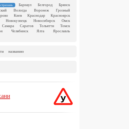
Барнаул
Белгород
Брянск
страхань
ский
Вологда
Воронеж
Грозный
ерово
Киев
Краснодар
Красноярск
Новокузнецк
Новосибирск
Омск
Самара
Саратов
Тольятти
Томск
он
Челябинск
Ялта
Ярославль
ти
названию
хани