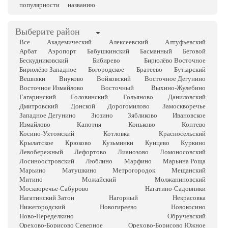
популярности
названию
Выберите район
Все
Академический
Алексеевский
Алтуфьевский
Арбат
Аэропорт
Бабушкинский
Басманный
Беговой
Бескудниковский
Бибирево
Бирюлёво Восточное
Бирюлёво Западное
Богородское
Братеево
Бутырский
Вешняки
Внуково
Войковский
Восточное Дегунино
Восточное Измайлово
Восточный
Выхино-Жулебино
Гагаринский
Головинский
Гольяново
Даниловский
Дмитровский
Донской
Дорогомилово
Замоскворечье
Западное Дегунино
Зюзино
Зябликово
Ивановское
Измайлово
Капотня
Коньково
Коптево
Косино-Ухтомский
Котловка
Красносельский
Крылатское
Крюково
Кузьминки
Кунцево
Куркино
Левобережный
Лефортово
Лианозово
Ломоносовский
Лосиноостровский
Люблино
Марфино
Марьина Роща
Марьино
Матушкино
Метрогородок
Мещанский
Митино
Можайский
Молжаниновский
Москворечье-Сабурово
Нагатино-Садовники
Нагатинский Затон
Нагорный
Некрасовка
Нижегородский
Новогиреево
Новокосино
Ново-Переделкино
Обручевский
Орехово-Борисово Северное
Орехово-Борисово Южное