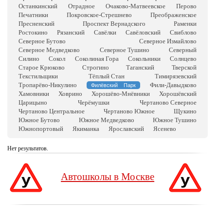
Останкинский
Отрадное
Очаково-Матвеевское
Перово
Печатники
Покровское-Стрешнево
Преображенское
Пресненский
Проспект Вернадского
Раменки
Ростокино
Рязанский
Савёлки
Савёловский
Свиблово
Северное Бутово
Северное Измайлово
Северное Медведково
Северное Тушино
Северный
Силино
Сокол
Соколиная Гора
Сокольники
Солнцево
Старое Крюково
Строгино
Таганский
Тверской
Текстильщики
Тёплый Стан
Тимирязевский
Тропарёво-Никулино
Фили-Давыдково
Филёвский Парк
Хамовники
Ховрино
Хорошёво-Мнёвники
Хорошёвский
Царицыно
Черёмушки
Чертаново Северное
Чертаново Центральное
Чертаново Южное
Щукино
Южное Бутово
Южное Медведково
Южное Тушино
Южнопортовый
Якиманка
Ярославский
Ясенево
Нет результатов.
Автошколы в Москве