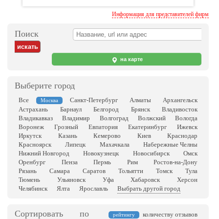
Информация для представителей фирм
Поиск
на карте
Выберите город
Все
Санкт-Петербург
Алматы
Архангельск
Москва
Астрахань
Барнаул
Белгород
Брянск
Владивосток
Владикавказ
Владимир
Волгоград
Волжский
Вологда
Воронеж
Грозный
Евпатория
Екатеринбург
Ижевск
Иркутск
Казань
Кемерово
Киев
Краснодар
Красноярск
Липецк
Махачкала
Набережные Челны
Нижний Новгород
Новокузнецк
Новосибирск
Омск
Оренбург
Пенза
Пермь
Рим
Ростов-на-Дону
Рязань
Самара
Саратов
Тольятти
Томск
Тула
Тюмень
Ульяновск
Уфа
Хабаровск
Херсон
Челябинск
Ялта
Ярославль
Выбрать другой город
Сортировать по
количеству отзывов
рейтингу