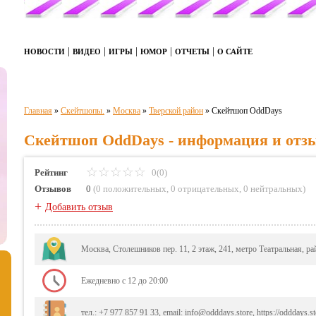
|
|
|
|
|
НОВОСТИ
ВИДЕО
ИГРЫ
ЮМОР
ОТЧЕТЫ
О САЙТЕ
Главная
»
Скейтшопы.
»
Москва
»
Тверской район
»
Скейтшоп OddDays
Скейтшоп OddDays - информация и отз
Рейтинг
0(0)
Отзывов
0
(
0 положительных
,
0 отрицательных
,
0 нейтральных
)
+
Добавить отзыв
Москва, Столешников пер. 11, 2 этаж, 241, метро Театральная, р
Ежедневно с 12 до 20:00
тел.: +7 977 857 91 33, email: info@odddays.store, https://odddays.st