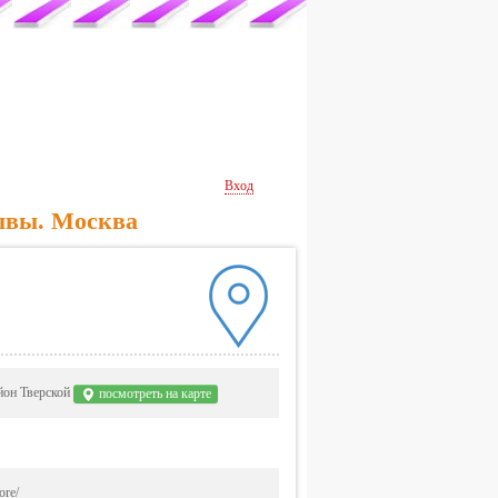
Вход
ывы. Москва
айон Тверской
посмотреть на карте
ore/