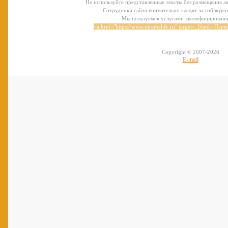
Не используйте представленные тексты без размещения ак
Сотрудники сайта внимательно следят за соблюден
Мы пользуемся услугами квалифицирован
<a href="https://www.xtremelife.ru" target=_blank>Паркур
Copyright © 2007-
2026
E-mail