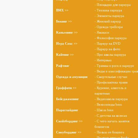
- Площадки для паркура
BMX >>
- Техника паркура
- Элементы паркура
Бокинг >>
- Женский паркур
- Одежда трейсера
Каньонинг >>
- Ямакаси
- Философия паркура
Игра Сокс >>
- Паркур на DVD
- Паркур на фото
Кайтинг >>
- Про школы паркура
- Интервью
Рафтинг
- Травмы и риск в паркуре
- Виды и классификации тра
Одежда и амуниция
- Смертельные случаи
- Профилактика травм
Граффити >>
- Курение, алкоголь и
наркотики
Бейсджампинг
- Видеошкола паркура
- Велосипеды bmx
Параглайдинг
- Школа bmx
- С детства на колесах
Скейтбординг >>
- С чего начать занятия
бокингом
Сноубординг >>
- Польза от бокинга
- Правила игры в Socks