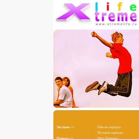
Экстрим >>
- Школы паркура
- История паркура
Паркур >>
- Мир Паркура