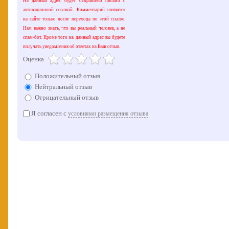
На данный адрес будет отправлено письмо с
активационной ссылкой. Комментарий появится
на сайте только после перехода по этой ссылке.
Нам важно знать, что вы реальный человек, а не
спам-бот. Кроме того на данный адрес вы будете
получать уведомления об ответах на Ваш отзыв.
Оценка
Положительный отзыв
Нейтральный отзыв
Отрицательный отзыв
Я согласен с
условиями размещения отзыва