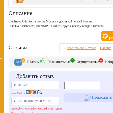
Описание
Скейтшоп OddDays в центре Москвы с доставкой по всей России.
Primitive skateboards, RIPNDIP, Thrasher и другие бренды всегда в наличии.
ра
Отзывы
+
Добавить свой отзыв
Наверх
вм
0
0
0
Все
Полезн
ые
Положит
ельные
Отрицат
ельные
Нейт
+
Добавить отзыв
или
Войти
Приложить к
Пожалуйста, указывайте реальный e-mail адрес!