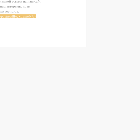
тивной ссылки на наш сайт.
ием авторских прав.
ных юристов.
, streetlife, xtreme!</a>