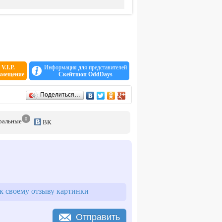
V.I.P.
Информация для представителей
змещение
Скейтшоп OddDays
Поделиться…
0
р
альные
ВК
 своему отзыву картинки
Отправить