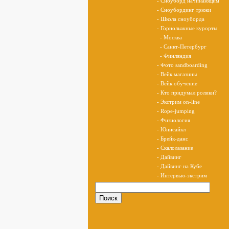
- Сноуборд начинающим
- Сноубординг трюки
- Школа сноуборда
- Горнолыжные курорты
- Москва
- Санкт-Петербург
- Финляндия
- Фото sandboarding
- Вейк магазины
- Вейк обучение
- Кто придумал ролики?
- Экстрим on-line
- Rope-jumping
- Физиология
- Юнисайкл
- Брейк-данс
- Скалолазание
- Дайвинг
- Дайвинг на Кубе
- Интервью-экстрим