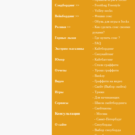
Сэндбординг >>
- Foottbag Freestyle
- Volley-socks
Вейкбординг >>
- Фишки сокс
- Обувь для игры в Socks
Ролики >>
- Как сделать сокс своими
руками?
Горные лыжи
- Где купить сокс ?
- FAQ
Экстрим-магазины
- Кайтбординг
- Сноукайтинг
Юмор
- Кайтбаггинг
- Стили граффити
Отчеты
- Уроки граффити
- Banksy
Видео
- Граффити на видео
- Скейт (Выбор скейта)
Игры
- Трюки
- Для начинающих
Сервисы
- Школа скейтбординга
- Скейтшопы
Консультация
- Москва
- Санкт-Петербург
О cайте
- Сноуборды
- Выбор сноуборда