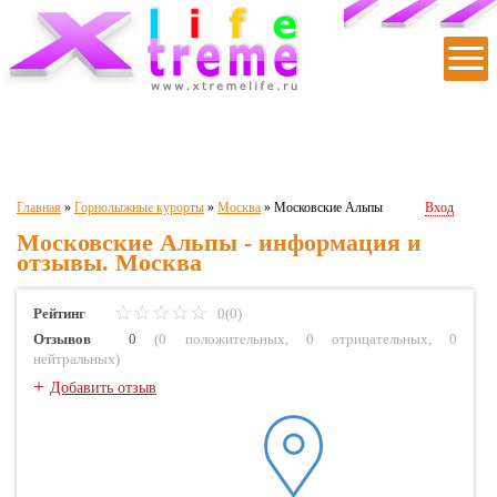
|
|
|
|
|
Главная
»
Горнолыжные курорты
»
Москва
»
Московские Альпы
Вход
Московские Альпы - информация и
отзывы. Москва
Рейтинг
0(0)
Отзывов
0
(
0 положительных
,
0 отрицательных
,
0
нейтральных
)
+
Добавить отзыв