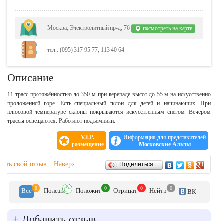
Москва, Электролитный пр-д, 76
посмотреть на карте
тел.: (095) 317 95 77, 113 40 64
Описание
11 трасс протяжённостью до 350 м при перепаде высот до 55 м на искусственно
проложенной горе. Есть специальный склон для детей и начинающих. При
плюсовой температуре склоны покрываются искусственным снегом. Вечером
трассы освещаются. Работают подъёмники.
V.I.P.
Информация для представителей
размещение
Московские Альпы
Отзывы
вить свой отзыв
Наверх
Поделиться…
0
0
0
0
Все
Полезн
Положит
Отрицат
Нейтр
ВК
+
Добавить отзыв