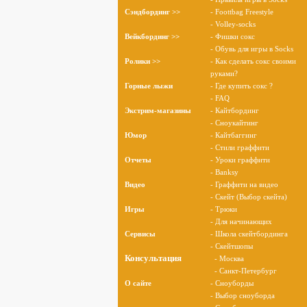
Сэндбординг >>
- Foottbag Freestyle
- Volley-socks
Вейкбординг >>
- Фишки сокс
- Обувь для игры в Socks
Ролики >>
- Как сделать сокс своими
руками?
Горные лыжи
- Где купить сокс ?
- FAQ
Экстрим-магазины
- Кайтбординг
- Сноукайтинг
Юмор
- Кайтбаггинг
- Стили граффити
Отчеты
- Уроки граффити
- Banksy
Видео
- Граффити на видео
- Скейт (Выбор скейта)
Игры
- Трюки
- Для начинающих
Сервисы
- Школа скейтбординга
- Скейтшопы
Консультация
- Москва
- Санкт-Петербург
О cайте
- Сноуборды
- Выбор сноуборда