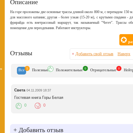
Описание
На горе проложены две основные трассы длиной около 800 м, с перепадом 150 м. 
для массового катания; другая - более узкая (15-20 м), с крутыми спадами -
фрирайда есть внетрассовый маршрут, так называемый "Чегет". Трассы об
помещение для переодевания. Работают инструкторы.
ра
Отзывы
+
Добавить свой отзыв
Наверх
1
0
0
вм
Все
Полезн
ые
Положит
ельные
Отрицат
ельные
Нейт
Света
04.11.2009 18:37
Гостевая книга Горы Белая
0
0
+
Добавить отзыв