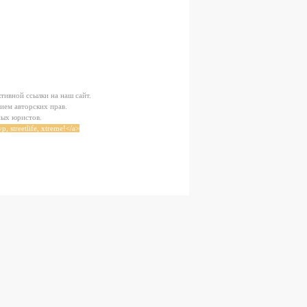
тивной ссылки на наш сайт.
ием авторских прав.
ных юристов.
, streetlife, xtreme!</a>