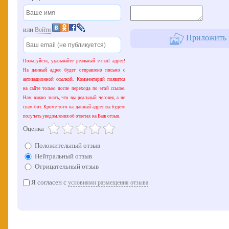
или
Войти
Приложить к
Пожалуйста, указывайте реальный e-mail адрес!
На данный адрес будет отправлено письмо с
активационной ссылкой. Комментарий появится
на сайте только после перехода по этой ссылке.
Нам важно знать, что вы реальный человек, а не
спам-бот. Кроме того на данный адрес вы будете
получать уведомления об ответах на Ваш отзыв.
Оценка
Положительный отзыв
Нейтральный отзыв
Отрицательный отзыв
Я согласен с
условиями размещения отзыва