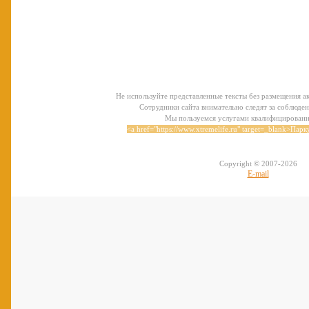
Не используйте представленные тексты без размещения ак
Сотрудники сайта внимательно следят за соблюден
Мы пользуемся услугами квалифицирован
<a href="https://www.xtremelife.ru" target=_blank>Паркур
Copyright © 2007-
2026
E-mail