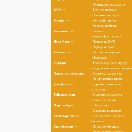
- Площадки для паркура
BMX >>
- Техника паркура
- Элементы паркура
Бокинг >>
- Женский паркур
- Одежда трейсера
Каньонинг >>
- Ямакаси
- Философия паркура
Игра Сокс >>
- Паркур на DVD
- Паркур на фото
Кайтинг >>
- Про школы паркура
- Интервью
Рафтинг
- Травмы и риск в паркуре
- Виды и классификации тра
Одежда и амуниция
- Смертельные случаи
- Профилактика травм
Граффити >>
- Курение, алкоголь и
наркотики
Бейсджампинг
- Видеошкола паркура
- Велосипеды bmx
Параглайдинг
- Школа bmx
- С детства на колесах
Скейтбординг >>
- С чего начать занятия
бокингом
Сноубординг >>
- Польза от бокинга
- Правила игры в Socks