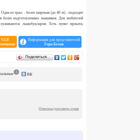
Одна из трасс - более широкая (до 40 м) - подходит
 для более подготовленных лыжников. Для любителей
служиваются лыжебуксиром. Есть пункт проката,
V.I.P.
Информация для представителей
змещение
Гора Белая
Поделиться…
1
р
альные
ВК
Ответить/дополнить отзыв