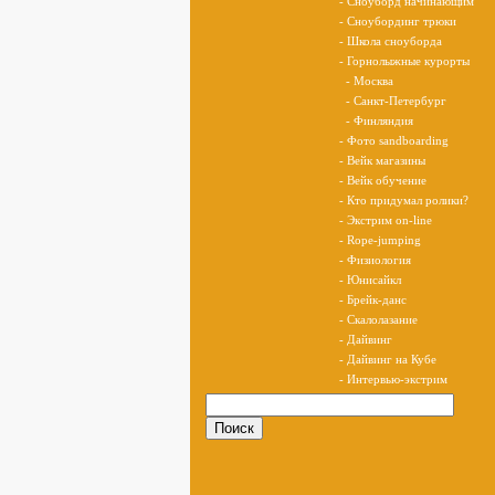
- Сноуборд начинающим
- Сноубординг трюки
- Школа сноуборда
- Горнолыжные курорты
- Москва
- Санкт-Петербург
- Финляндия
- Фото sandboarding
- Вейк магазины
- Вейк обучение
- Кто придумал ролики?
- Экстрим on-line
- Rope-jumping
- Физиология
- Юнисайкл
- Брейк-данс
- Скалолазание
- Дайвинг
- Дайвинг на Кубе
- Интервью-экстрим