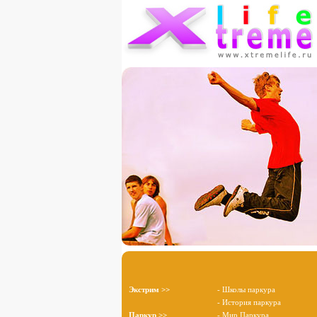
Экстрим >>
- Школы паркура
- История паркура
Паркур >>
- Мир Паркура