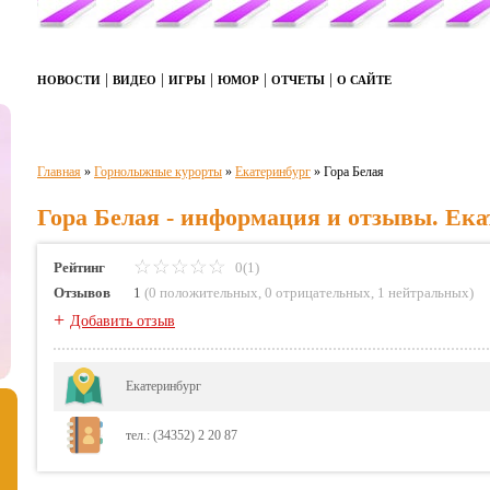
|
|
|
|
|
НОВОСТИ
ВИДЕО
ИГРЫ
ЮМОР
ОТЧЕТЫ
О САЙТЕ
Главная
»
Горнолыжные курорты
»
Екатеринбург
»
Гора Белая
Гора Белая - информация и отзывы. Ека
Рейтинг
0(1)
Отзывов
1
(
0 положительных
,
0 отрицательных
,
1 нейтральных
)
+
Добавить отзыв
Екатеринбург
тел.: (34352) 2 20 87