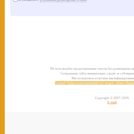
Не используйте представленные тексты без размещения ак
Сотрудники сайта внимательно следят за соблюден
Мы пользуемся услугами квалифицирован
<a href="https://www.xtremelife.ru" target=_blank>Паркур
Copyright © 2007-
2026
E-mail