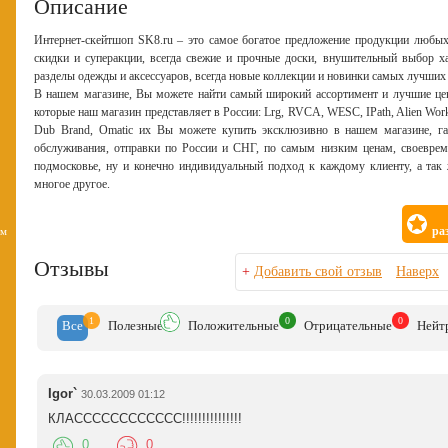
Описание
Интернет-скейтшоп SK8.ru – это самое богатое предложение продукции любых 
скидки и суперакции, всегда свежие и прочные доски, внушительный выбор 
разделы одежды и аксессуаров, всегда новые коллекции и новинки самых лучших
В нашем магазине, Вы можете найти самый широкий ассортимент и лучшие це
которые наш магазин представляет в России: Lrg, RVCA, WESC, IPath, Alien Worksh
Dub Brand, Omatic их Вы можете купить эксклюзивно в нашем магазине, гар
обслуживания, отправки по России и СНГ, по самым низким ценам, своеврем
подмосковье, ну и конечно индивидуальный подход к каждому клиенту, а та
многое другое.
ра
вм
Отзывы
+
Добавить свой отзыв
Наверх
1
0
0
Все
Полезн
ые
Положит
ельные
Отрицат
ельные
Нейт
Igor`
30.03.2009 01:12
КЛАСССССССССССС!!!!!!!!!!!!!!!
0
0