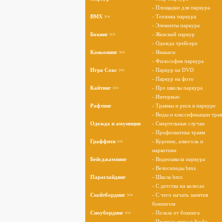
- Площадки для паркура
BMX >>
- Техника паркура
- Элементы паркура
Бокинг >>
- Женский паркур
- Одежда трейсера
Каньонинг >>
- Ямакаси
- Философия паркура
Игра Сокс >>
- Паркур на DVD
- Паркур на фото
Кайтинг >>
- Про школы паркура
- Интервью
Рафтинг
- Травмы и риск в паркуре
- Виды и классификации тра
Одежда и амуниция
- Смертельные случаи
- Профилактика травм
Граффити >>
- Курение, алкоголь и
наркотики
Бейсджампинг
- Видеошкола паркура
- Велосипеды bmx
Параглайдинг
- Школа bmx
- С детства на колесах
Скейтбординг >>
- С чего начать занятия
бокингом
Сноубординг >>
- Польза от бокинга
- Правила игры в Socks