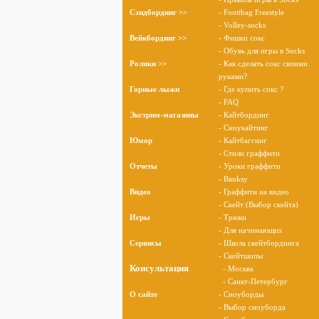
Сэндбординг >>
- Foottbag Freestyle
- Volley-socks
Вейкбординг >>
- Фишки сокс
- Обувь для игры в Socks
Ролики >>
- Как сделать сокс своими
руками?
Горные лыжи
- Где купить сокс ?
- FAQ
Экстрим-магазины
- Кайтбординг
- Сноукайтинг
Юмор
- Кайтбаггинг
- Стили граффити
Отчеты
- Уроки граффити
- Banksy
Видео
- Граффити на видео
- Скейт (Выбор скейта)
Игры
- Трюки
- Для начинающих
Сервисы
- Школа скейтбординга
- Скейтшопы
Консультация
- Москва
- Санкт-Петербург
О cайте
- Сноуборды
- Выбор сноуборда