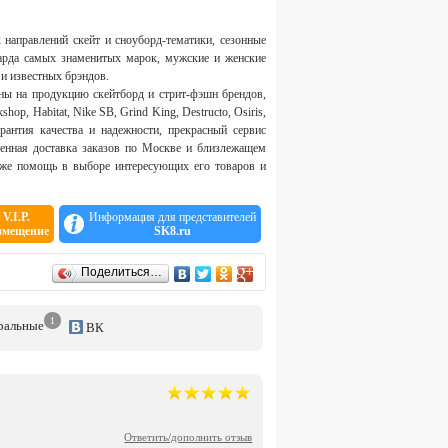
направлений скейт и сноуборд-тематики, сезонные
харда самых знаменитых марок, мужские и женские
 и известных брэндов.
ны на продукцию скейтборд и стрит-фэшн брендов,
op, Habitat, Nike SB, Grind King, Destructo, Osiris,
антия качества и надежности, прекрасный сервис
енная доставка заказов по Москве и близлежащем
к же помощь в выборе интересующих его товаров и
V.I.P.
Информация для представителей
змещение
SK8.ru
Поделиться…
1
р
альные
ВК
Ответить/дополнить отзыв