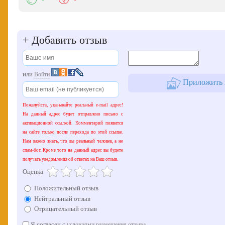
+
Добавить отзыв
или
Войти
Приложить к
Пожалуйста, указывайте реальный e-mail адрес!
На данный адрес будет отправлено письмо с
активационной ссылкой. Комментарий появится
на сайте только после перехода по этой ссылке.
Нам важно знать, что вы реальный человек, а не
спам-бот. Кроме того на данный адрес вы будете
получать уведомления об ответах на Ваш отзыв.
Оценка
Положительный отзыв
Нейтральный отзыв
Отрицательный отзыв
Я согласен с
условиями размещения отзыва