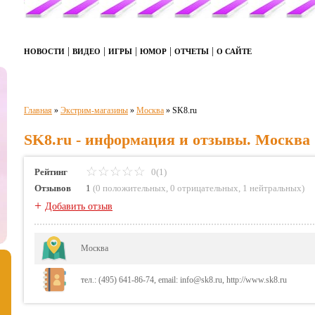
|
|
|
|
|
НОВОСТИ
ВИДЕО
ИГРЫ
ЮМОР
ОТЧЕТЫ
О САЙТЕ
Главная
»
Экстрим-магазины
»
Москва
»
SK8.ru
SK8.ru - информация и отзывы. Москва
Рейтинг
0(1)
Отзывов
1
(
0 положительных
,
0 отрицательных
,
1 нейтральных
)
+
Добавить отзыв
Москва
тел.: (495) 641-86-74, email: info@sk8.ru, http://www.sk8.ru