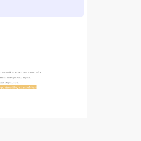
тивной ссылки на наш сайт.
ием авторских прав.
ных юристов.
, streetlife, xtreme!</a>