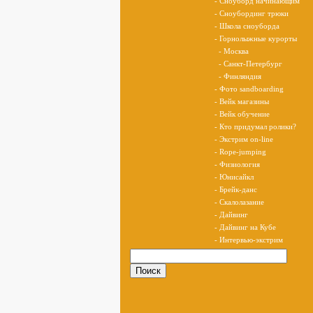
- Сноуборд начинающим
- Сноубординг трюки
- Школа сноуборда
- Горнолыжные курорты
- Москва
- Санкт-Петербург
- Финляндия
- Фото sandboarding
- Вейк магазины
- Вейк обучение
- Кто придумал ролики?
- Экстрим on-line
- Rope-jumping
- Физиология
- Юнисайкл
- Брейк-данс
- Скалолазание
- Дайвинг
- Дайвинг на Кубе
- Интервью-экстрим