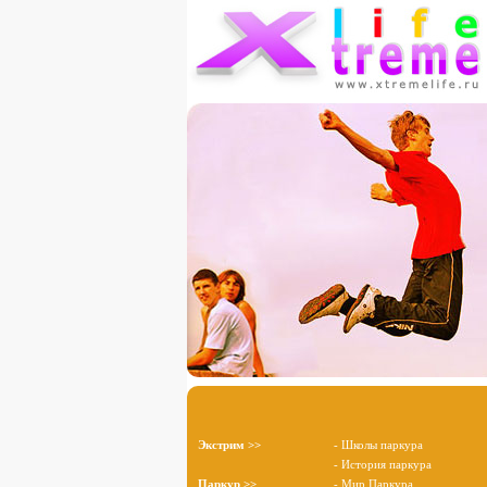
Экстрим >>
- Школы паркура
- История паркура
Паркур >>
- Мир Паркура