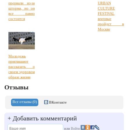
прервали из-за
URBAN
шторма, но он
CULTURE
все равно
FESTIVAL
состоится
впервые
пройдет в
Москве
Молодежь
приглашают
рассказать о
своем здоровом
образе жизни
Отзывы
Все отзывы (0)
ВКонтакте
+
Добавить комментарий
или
Войти