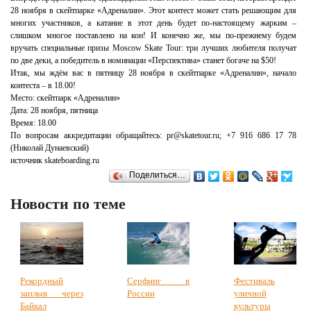
28 ноября в скейтпарке «Адреналин». Этот контест может стать решающим для
многих участников, а катание в этот день будет по-настоящему жарким –
слишком многое поставлено на кон! И конечно же, мы по-прежнему будем
вручать специальные призы Moscow Skate Tour: три лучших любителя получат
по две деки, а победитель в номинации «Перспектива» станет богаче на $50!
Итак, мы ждём вас в пятницу 28 ноября в скейтпарке «Адреналин», начало
контеста – в 18.00!
Место: скейтпарк «Адреналин»
Дата: 28 ноября, пятница
Время: 18.00
По вопросам аккредитации обращайтесь: pr@skatetour.ru; +7 916 686 17 78
(Николай Дунаевский)
источник skateboarding.ru
Поделиться…
Новости по теме
Рекордный
Серфинг в
Фестиваль
заплыв через
России
уличной
Байкал
культуры