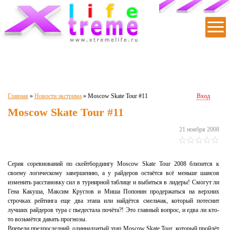
|
|
|
|
|
Главная
»
Новости экстрима
»
Moscow Skate Tour #11
Вход
Moscow Skate Tour #11
21 ноября 2008
Серия соревнований по скейтбордингу Moscow Skate Tour 2008 близится к
своему логическому завершению, а у райдеров остаётся всё меньше шансов
изменить расстановку сил в турнирной таблице и выбиться в лидеры! Смогут ли
Гена Какуша, Максим Круглов и Миша Попонин продержаться на верхних
строчках рейтинга еще два этапа или найдётся смельчак, который потеснит
лучших райдеров тура с пьедестала почёта?! Это главный вопрос, и едва ли кто-
то возьмётся давать прогнозы.
Впереди предпоследний, одиннадцатый этап Moscow Skate Tour, который пройдёт