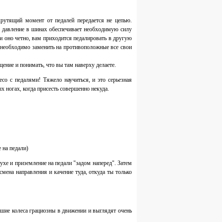
рутящий момент от педалей передается не цепью.
 а давление в шинах обеспечивает необходимую силу
ли оно четно, вам приходится педалировать в другую
м необходимо заменить на противоположные все свои
щение и понимать, что вы там наверху делаете.
есо с педалями! Тяжело научиться, и это серьезная
х ногах, когда присесть совершенно некуда.
 на педали)
духе и приземление на педали "задом наперед". Затем
мена направления и качение туда, откуда ты только
шие колеса грациозны в движении и выглядят очень