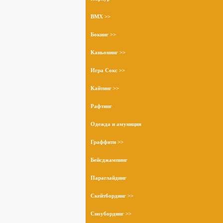
BMX >>
Бокинг >>
Каньонинг >>
Игра Сокс >>
Кайтинг >>
Рафтинг
Одежда и амуниция
Граффити >>
Бейсджампинг
Параглайдинг
Скейтбординг >>
Сноубординг >>