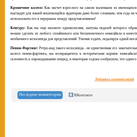
Крошечное колесо:
Как насчет взрослого на самом маленьком из имеющихся 
выглядит для вашей некатающейся аудитории даже более сложным, чем езда на ч
использовать его в перерывах между представлениями!
Кенгуру:
Как вы еще назовете одноколесник, шатуны педалей которого обращ
можно сделать из любого сплайнового или бесшпоночного юнисайкла в качеств
необычного велосипеда для представлений. Умение ездить, педалируя одной ногой
Пенни-Фартинг:
Ретро-вид такого велосипеда - не единственная его замечатель
колесо пенни-фартинга, вы возвращаетесь к историческим корням юнисайкл
склонность к опрокидыванию вперед, и некоторые ездоки сообразили, что одного
Добавить комментарий
Последние комментарии
ВКонтакте