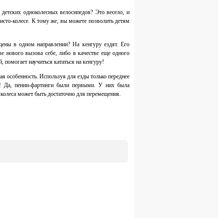
детских одноколесных велосипедов? Это весело, и
исто-колесе. К тому же, вы можете позволить детям
ены в одном направлении? На кенгуру ездят. Его
е нового вызова себе, либо в качестве еще одного
, помогает научиться кататься на кенгуру!
ная особенность. Используя для езды только переднее
а! Да, пенни-фартинги были первыми. У них была
 колеса может быть достаточно для перемещения.