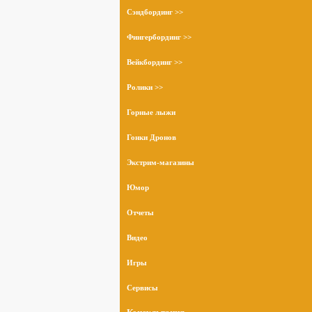
Сэндбординг >>
Фингербординг >>
Вейкбординг >>
Ролики >>
Горные лыжи
Гонки Дронов
Экстрим-магазины
Юмор
Отчеты
Видео
Игры
Сервисы