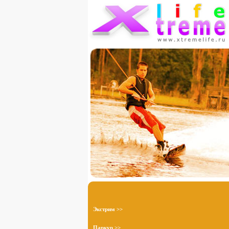
Экстрим >>
Паркур >>