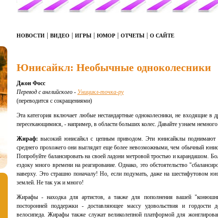
|
|
|
|
|
НОВОСТИ
ВИДЕО
ИГРЫ
ЮМОР
ОТЧЕТЫ
О САЙТЕ
Юнисайкл: Необычные одноколесники
Джон Фосс
Перевод с английского -
Уницикл-точка-ру
(переводится с сокращениями)
Эта категория включает любые нестандартные одноколесники, не входящие в д
пересекающимися, - например, в области больших колес. Давайте узнаем немног
Жираф:
высокий юнисайкл с цепным приводом. Эти юнисайклы поднимают в
среднего прохожего они выглядят еще более невозможными, чем обычный юниса
Попробуйте балансировать на своей ладони метровой тростью и карандашом. Бо
ездоку много времени на реагирование. Однако, это обстоятельство "сбаланси
наверху. Это страшно поначалу! Но, если подумать, даже на шестифутовом юн
землей. Не так уж и много!
Жирафы - находка для артистов, а также для пополнения вашей "конюшни
посторонней поддержки - доставляющее массу удовольствия и гордости д
велосипеда. Жирафы также служат великолепной платформой для жонглирован