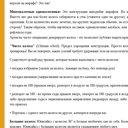
верхом на жирафе? Это так!
Многоколесные одноколесники:
Это конструкции наподобие жирафов. Но к
Вместо нее два или более колеса собираются в стек (ставятся одно на другое),
сцепления. Если количество колес нечетно, вы крутите педали как обычно, но ес
сторону! Таким образом, чтобы научиться на таком одноколеснике кататься, ва
рефлексы езды.
Артисты часто специально декорируют колеса - это позволяет публике видеть вра
"Чисто колесо"
(Ultimate wheel): Предел упрощения конструкции. Просто кол
тренировка! Вы не поверите, каких усилий требует удержание тела на полусогнуты
Существует целый ряд трюков, которые можно выполнять с чисто-колесом:
• посадка взбрыком (заскок на колесо, лежащее на боку, без помощи рук)
• посадка наскоком (запрыгивание на колесо при его качении по земле)
• посадка на 180 (прыжок вверх, разворот в воздухе на 180 градусов, приземление
• разворот на 180 - во время езды прыжок вверх, поворот на 180 градусов в воз
либо продолжение езды в первоначальном направлении (педалируя назад), либо с
что приехал.
• Перескок с одного чисто-колеса на другое, катящееся впереди вас.
Большое колесо:
Юнисайкл с колесом 36" и больше необычен сам по себе. Боль
красиво. Юнисайкл с большим колесом является украшением любого шоу.