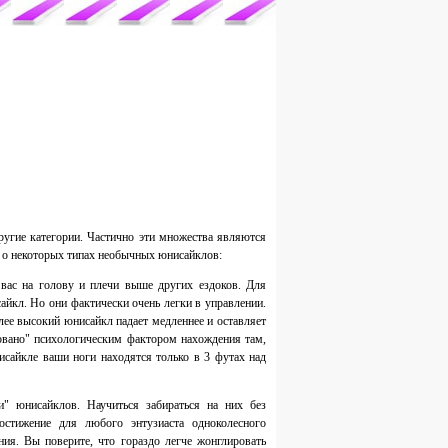
ругие категории. Частично эти множества являются
о о некоторых типах необычных юнисайклов:
ас на голову и плечи выше других ездоков. Для
йкл. Но они фактически очень легки в управлении.
лее высокий юнисайкл падает медленнее и оставляет
ровано" психологическим фактором нахождения там,
исайкле ваши ноги находятся только в 3 футах над
" юнисайклов. Научиться забираться на них без
остижение для любого энтузиаста одноколесного
ия. Вы поверите, что гораздо легче жонглировать